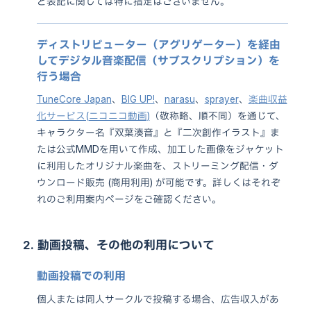
ど表記に関しては特に指定はございません。
ディストリビューター（アグリゲーター）を経由
してデジタル音楽配信（サブスクリプション）を
行う場合
TuneCore Japan
、
BIG UP!
、
narasu
、
sprayer
、
楽曲収益
化サービス(ニコニコ動画)
（敬称略、順不同）を通じて、
キャラクター名『双葉湊音』と『二次創作イラスト』ま
たは公式MMDを用いて作成、加工した画像をジャケット
に利用したオリジナル楽曲を、ストリーミング配信・ダ
ウンロード販売 (商用利用) が可能です。詳しくはそれぞ
れのご利用案内ページをご確認ください。
2.
動画投稿、その他の利用について
動画投稿での利用
個人または同人サークルで投稿する場合、広告収入があ