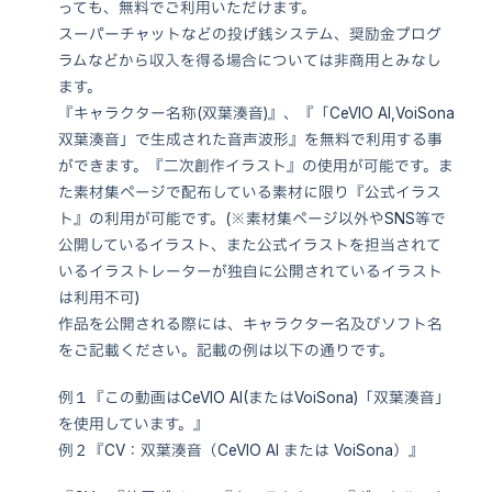
っても、無料でご利用いただけます。
スーパーチャットなどの投げ銭システム、奨励金プログ
ラムなどから収入を得る場合については非商用とみなし
ホーム
HOME
ます。
『キャラクター名称(双葉湊音)』、『「CeVIO AI,VoiSona
お知らせ
NEWS
双葉湊音」で生成された音声波形』を無料で利用する事
ができます。『二次創作イラスト』の使用が可能です。ま
キャラクター“双葉湊音”
CHARACTER
た素材集ページで配布している素材に限り『公式イラス
ト』の利用が可能です。(※素材集ページ以外やSNS等で
製品情報
PACKAGE
公開しているイラスト、また公式イラストを担当されて
いるイラストレーターが独自に公開されているイラスト
素材集
MATERIAL
は利用不可)
利用規約
作品を公開される際には、キャラクター名及びソフト名
GUIDELINE
をご記載ください。記載の例は以下の通りです。
オフィシャルショップ
SHOP
例１『この動画はCeVIO AI(またはVoiSona)「双葉湊音」
お問い合わせ
を使用しています。』
CONTACT
例２『CV：双葉湊音（CeVIO AI または VoiSona）』