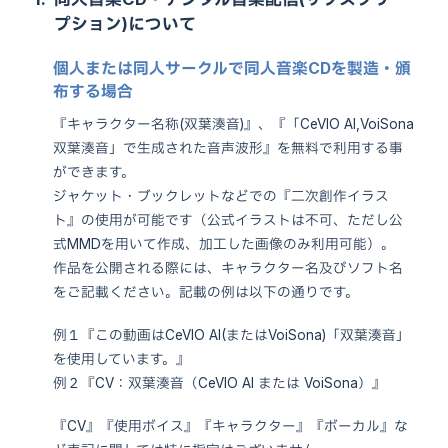
プション)について
個人または同人サークルで同人音楽CDを製造・頒
布する場合
『キャラクター名称(双葉湊音)』、『「CeVIO AI,VoiSona
双葉湊音」で生成された音声波形』を無料で利用する事
ができます。
ジャケット・ブックレットなどでの『二次創作イラス
ト』の使用が可能です（公式イラストは不可、ただし公
式MMDを用いて作成、加工した画像のみ利用可能）。
作品を公開される際には、キャラクター名及びソフト名
をご記載ください。記載の例は以下の通りです。
例１『この動画はCeVIO AI(またはVoiSona)「双葉湊音」
を使用しています。』
例２『CV：双葉湊音（CeVIO AI または VoiSona）』
『CV』『使用ボイス』『キャラクター』『ボーカル』な