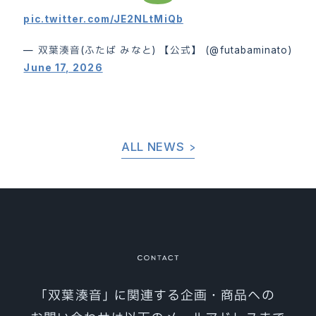
pic.twitter.com/JE2NLtMiQb
— 双葉湊音(ふたば みなと) 【公式】 (@futabaminato)
June 17, 2026
ALL NEWS
｢双葉湊音｣ に関連する企画・商品への