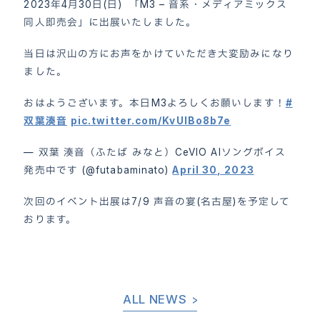
2023年4月30日(日) 「M3 – 音系・メディアミックス
同人即売会」に出展いたしました。
当日は沢山の方にお声をかけていただき大変励みになり
ました。
おはようございます。本日M3よろしくお願いします！
#
双葉湊音
pic.twitter.com/KvUlBo8b7e
— 双葉 湊音（ふたば みなと）CeVIO AIソングボイス
発売中です (@futabaminato)
April 30, 2023
次回のイベント出展は7/9 声音の宴(名古屋)を予定して
ホーム
HOME
おります。
お知らせ
NEWS
キャラクター“双葉湊音”
CHARACTER
ALL NEWS
製品情報
PACKAGE