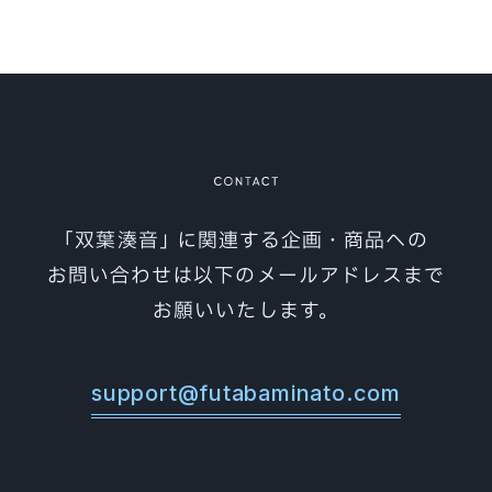
ホーム
HOME
お知らせ
NEWS
キャラクター“双葉湊音”
CHARACTER
製品情報
｢双葉湊音｣ に関連する企画・商品への
PACKAGE
お問い合わせは以下のメールアドレスまで
素材集
MATERIAL
お願いいたします。
利用規約
GUIDELINE
オフィシャルショップ
support@futabaminato.com
SHOP
お問い合わせ
CONTACT