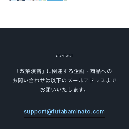
ホーム
HOME
お知らせ
NEWS
キャラクター“双葉湊音”
CHARACTER
製品情報
PACKAGE
｢双葉湊音｣ に関連する企画・商品への
素材集
お問い合わせは以下のメールアドレスまで
MATERIAL
お願いいたします。
利用規約
GUIDELINE
オフィシャルショップ
SHOP
support@futabaminato.com
お問い合わせ
CONTACT