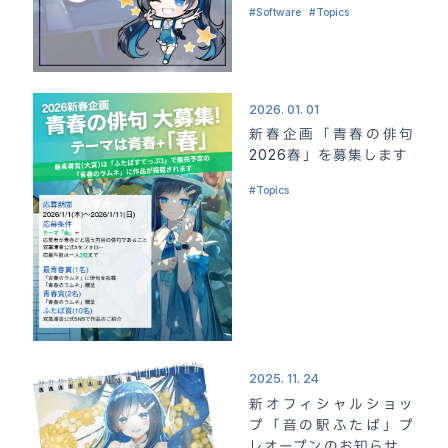
Software
Topics
ホーム
HOME
2026. 01. 01
新春企画「青春の俳句
お知らせ
NEWS
2026春」を募集します
キャラクター“双葉湊音”
Topics
CHARACTER
製品情報
PACKAGE
素材集
MATERIAL
利用規約
GUIDELINE
オフィシャルショップ
SHOP
2025. 11. 24
新オフィシャルショッ
お問い合わせ
CONTACT
プ「音の駅ふたば」プ
レオープンのお知らせ