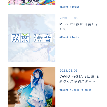
製品情報
PACKAGE
Event
Topics
素材集
MATERIAL
2023. 05. 05
M3-2023春に出展しま
利用規約
GUIDELINE
した
オフィシャルショップ
SHOP
Event
Topics
お問い合わせ
CONTACT
2023. 03. 03
CeVIO FeSTA 8出展 &
新グッズ予約スタート
Event
Goods
Topics